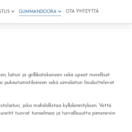
OTA YHTEYTTÄ
STUS
GUMMANDOORA
laituri ja grillikatoksineen sekä upeat merelliset
a pukeutumistiloineen sekä uimalaituri houkuttelevat
tolaituri, joka mahdollistaa kylkikiinnityksen. Vettä
lkureitit tuovat tunnelmaa ja turvallisuutta pimeneviin