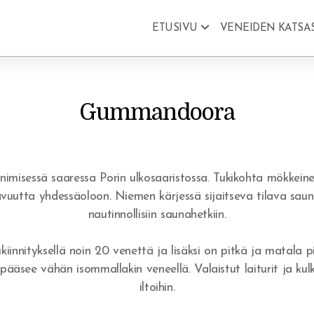
ETUSIVU
VENEIDEN KATSA
Gummandoora
ssä saaressa Porin ulkosaaristossa. Tukikohta mökkeineen, 
kavuutta yhdessäoloon. Niemen kärjessä sijaitseva tilava saun
nautinnollisiin saunahetkiin.
iinnityksellä noin 20 venettä ja lisäksi on pitkä ja matala pis
n pääsee vähän isommallakin veneellä. Valaistut laiturit ja ku
iltoihin.