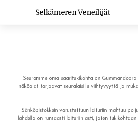
Selkämeren Veneilijät
Seuramme oma saaritukikohta on Gummandoora nimise
näköalat tarjoavat seuralaisille viihtyvyyttä ja mu
Sähköpistokkein varustettuun laituriin mahtuu poijuk
lahdella on runsaasti laituriin asti, joten tukikohtaa