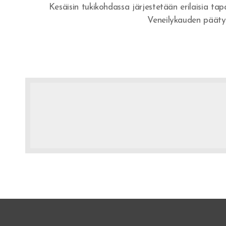
Kesäisin tukikohdassa järjestetään erilaisia t
Veneilykauden päätyt